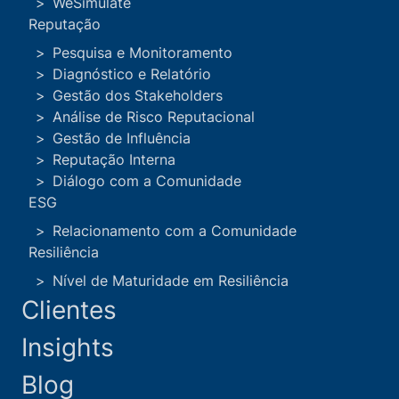
WeSimulate
forma explosiva. Na verdade, muitas delas dão sinais
claros antes de se tornarem públicas, virais ou
Reputação
destrutivas. […]
Pesquisa e Monitoramento
Diagnóstico e Relatório
Saiba mais
Gestão dos Stakeholders
Análise de Risco Reputacional
Gestão de Influência
Reputação Interna
Diálogo com a Comunidade
Atendimento
ESG
Relacionamento com a Comunidade
Resiliência
+55 11 5052-4063
Nível de Maturidade em Resiliência
Clientes
+55 11 96391-8903
Insights
Blog
contato@wpb.com.br