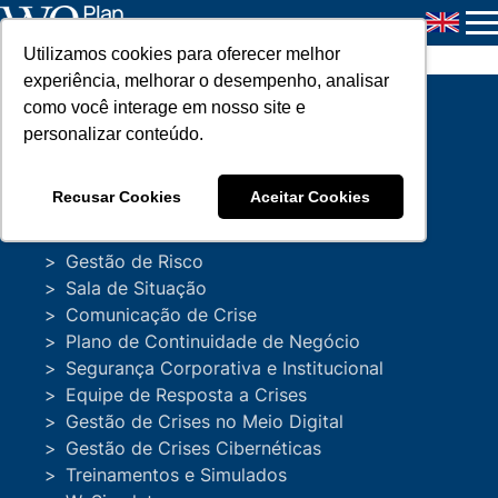
Utilizamos cookies para oferecer melhor
monitoramento de crise
experiência, melhorar o desempenho, analisar
como você interage em nosso site e
Empresas
personalizar conteúdo.
Soluções
Recusar Cookies
Aceitar Cookies
Gestão de Crise
Gestão de Risco
Sala de Situação
Comunicação de Crise
Plano de Continuidade de Negócio
Segurança Corporativa e Institucional
Equipe de Resposta a Crises
Monitoramento de imagem – como
detectar sinais de crise antes que se
Gestão de Crises no Meio Digital
tornem notícia
Gestão de Crises Cibernéticas
Treinamentos e Simulados
A maioria das crises empresariais não começa de