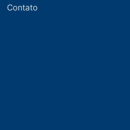
Contato
Unidade Brasil
Av. Nazaré, 1139, 11º andar
Ipiranga, São Paulo, SP – Brasil
London
167-169 Great Portland Street
5th Floor, W1W 5PF
Links
Empresa
Clientes