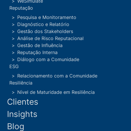
WeSimulate
Reputação
Pesquisa e Monitoramento
Diagnóstico e Relatório
Gestão dos Stakeholders
Análise de Risco Reputacional
Gestão de Influência
Reputação Interna
Diálogo com a Comunidade
ESG
CATEGORIAS
Relacionamento com a Comunidade
Não há itens para esta categoria
Resiliência
Auditoria Interna
Nível de Maturidade em Resiliência
Clientes
BIA
Insights
Business Impact Analysis
Blog
Comitê de crise