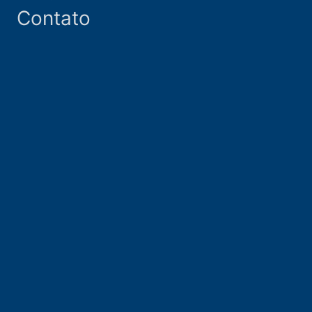
Contato
Comunicação com a Comunidade
Comunicação com a imprensa
Comunicação de crise
Comunicação de Risco
Comunicação digital
Comunicação Estratégica
Comunicação interna
Covid-19
Crises empresariais