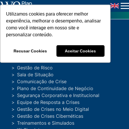
Utilizamos cookies para oferecer melhor
experiência, melhorar o desempenho, analisar
como você interage em nosso site e
Postado
junho 10, 2024
Jessica Silva
Empresas
personalizar conteúdo.
por
Soluções
Compartilhar
Recusar Cookies
Aceitar Cookies
Gestão de Crise
Gestão de Risco
Sala de Situação
Comunicação de Crise
Lições de Singapura – Um
Plano de Continuidade de Negócio
Segurança Corporativa e Institucional
Equipe de Resposta a Crises
exemplo em Gestão de
Gestão de Crises no Meio Digital
Gestão de Crises Cibernéticas
Crise e Resiliência
Treinamentos e Simulados