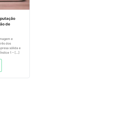
eputação
ção de
 Imagem e
três dos
mpresa sólida e
Índice 1 – […]