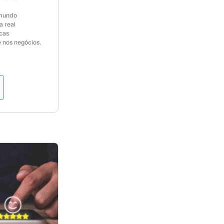
 mundo
a real
icas
 nos negócios.