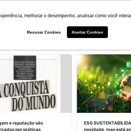
SAS
SOLUÇÕES
CLIENTES
INSIGHTS
BLOG
CONTATO
experiência, melhorar o desempenho, analisar como você intera
Recusar Cookies
Aceitar Cookies
gem e reputação são
ESG SUSTENTABILIDA
rçadas por práticas
novidade, mas está em