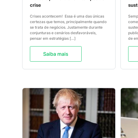
crise
sust
Crises acontecem! Essa é uma das únicas
Semp
certezas que temos, principalmente quando
comem
se trata de negócios. Justamente durante
suste
conjunturas e cenários desfavoráveis,
publi
pensar em estratégias […]
de e
Saiba mais