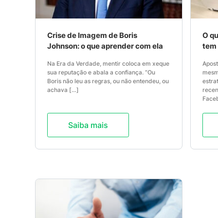
Crise de Imagem de Boris
O qu
Johnson: o que aprender com ela
tem 
Na Era da Verdade, mentir coloca em xeque
Apost
sua reputação e abala a confiança. “Ou
mesmo
Boris não leu as regras, ou não entendeu, ou
estra
achava […]
recen
Faceb
Saiba mais